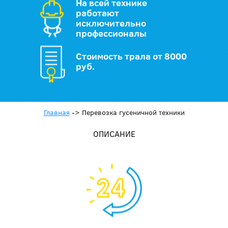
На всей технике
работают
исключительно
профессионалы
Стоимость трала от 8000
руб.
Главная
->
Перевозка гусеничной техники
ОПИСАНИЕ